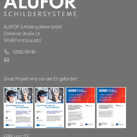
ALUFOR Schildersysteme GmbH
Döberner Straße 14
03149 Forst (Lausitz)
03562 69740
Unser Projekt wird von der EU gefördert.
EFRE und JTF...